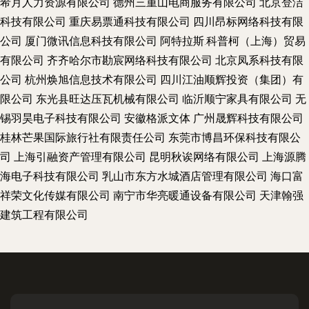
希月人力资源有限公司
德州三重山电商服务有限公司
北京登洁
科技有限公司
重庆易票通科技有限公司
四川昂标网络科技有限
公司
厦门微讯信息科技有限公司
阿特拉斯.科普柯（上海）贸易
有限公司
齐齐哈尔市勘宸网络科技有限公司
北京凤系科技有限
公司
杭州焕旭信息技术有限公司
四川江油顺辉投资（集团）有
限公司
东光县旺达压瓦机械有限公司
临沂顺宁家具有限公司
无
锡羽昊电子科技有限公司
安徽格派文体
广州晟辉科技有限公司
桂林芒果国际旅行社有限责任公司
东莞市博昌环保科技有限公
司
上海引融资产管理有限公司
昆明秋诶网络有限公司
上海源腾
海电子科技有限公司
乳山市东方水城酒店管理有限公司
海口富
祥荣文化传媒有限公司
南宁市华亮暖通设备有限公司
天津翰强
建筑工程有限公司