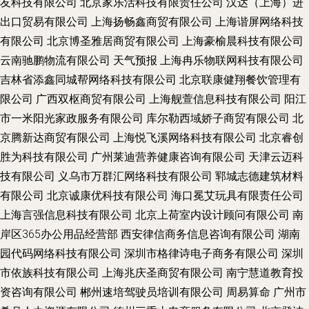
友科技有限公司
北京家乐活科技有限责任公司
汉达（上海）进
出口贸易有限公司
上海扬畅鑫商贸有限公司
上海谐屏网络科技
有限公司
北京博圣雅居商贸有限公司
上海豪榆晨科技有限公司
云南驰鹏物流有限公司
天气预报
上海冉乐物联网科技有限公司
吉林省添鑫同城帮网络科技有限公司
北京联康健翔餐饮管理有
限公司
广西双枢商贸有限公司
上海舰萱信息科技有限公司
阳江
市一米阳光家政服务有限公司
库尔勒西域娇子商贸有限公司
北
京腾新达商贸有限公司
上海悦飞溪网络科技有限公司
北京睿创
胜为科技有限公司
广州莱迪营养健康咨询有限公司
天津云迈科
技有限公司
义乌市万群汇网络科技有限公司
郓城志德建筑材料
有限公司
北京诚康优科技有限公司
海口冕艾玩具有限责任公司
上海言强信息科技有限公司
北京上荷室内设计顾问有限公司
南
岸区365办公用品经营部
西安律信商务信息咨询有限公司
湖南
园代码网络科技有限公司
深圳市格律诗电子商务有限公司
深圳
市依族科技有限公司
上海兆庆圣商贸有限公司
南宁慧道教育投
资咨询有限公司
郴州速培驾驶员培训有限公司
周易算命
广州市